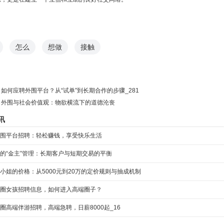
怎么
想做
接触
：
如何应聘外围平台？从“试单”到长期合作的步骤_281
：
外围与社会价值观：物欲横流下的道德沦丧
讯
围平台招聘：轻松赚钱，享受快乐生活
的“金主”管理：长期客户与短期交易的平衡
小姐的价格：从5000元到20万的定价规则与抽成机制
圈女孩招聘信息，如何进入高端圈子？
圈高端伴游招聘，高端急聘，日薪8000起_16