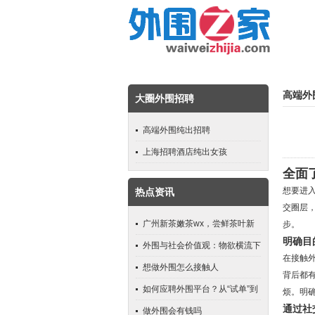
高端外
大圈外围招聘
高端外围纯出招聘
上海招聘酒店纯出女孩
全面
想要进
热点资讯
交圈层
广州新茶嫩茶wx，尝鲜茶叶新
步。
明确目
滋味
外围与社会价值观：物欲横流下
在接触
的道德沦丧
想做外围怎么接触人
背后都
如何应聘外围平台？从“试单”到
烦。明
通过社
长期合作的步骤_281
做外围会有钱吗