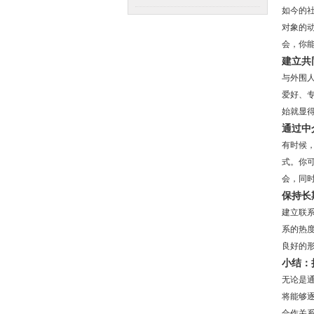
如今的社
对象的
会，你
建立共
与外围
爱好、
始就显
通过中
有时候
式。你
会，同
保持长
建立联
系的热
良好的
小结：
无论是
将能够
合作关