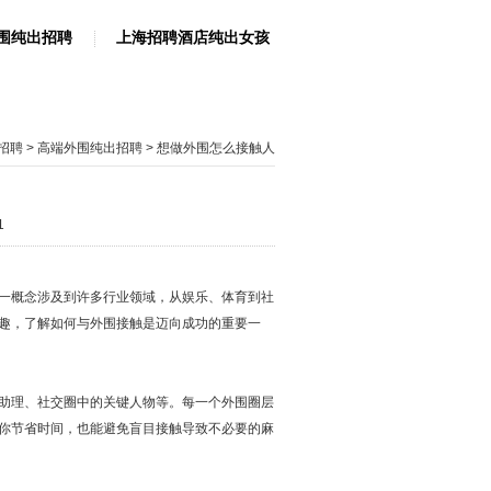
围纯出招聘
上海招聘酒店纯出女孩
招聘
>
高端外围纯出招聘
> 想做外围怎么接触人
1
一概念涉及到许多行业领域，从娱乐、体育到社
趣，了解如何与外围接触是迈向成功的重要一
助理、社交圈中的关键人物等。每一个外围圈层
你节省时间，也能避免盲目接触导致不必要的麻