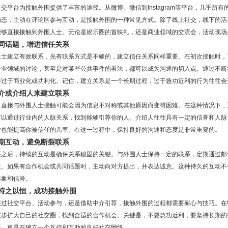
交平台为接触外围提供了丰富的途径。从微博、微信到Instagram等平台，几乎所
动态，主动在评论区参与互动，是接触外围的一种常见方式。除了线上社交，线下的活
能够直接接触到外围人士。无论是娱乐圈的首映礼，还是商业领域的交流会，活动现场
同话题，增进信任关系
人士建立有效联系，光有联系方式是不够的，建立信任关系同样重要。在初次接触时，
专业领域的讨论，甚至是对某些公共事件的看法，都可以成为沟通的切入点。通过不断
得过于商业化或功利化。记住，建立关系是一个长期过程，过于急功近利的行为往往会
介或介绍人来建立联系
，直接与外围人士接触可能会因为信息不对称或其他原因而变得困难。在这种情况下，
可以通过行业内的人脉关系，找到能够引荐你的人。介绍人往往具有一定的信誉和人脉
时也能提高你被信任的几率。在这一过程中，保持良好的沟通和态度是非常重要的。
期互动，避免断裂联系
系之后，持续的互动是确保关系稳固的关键。与外围人士保持一定的联系，定期通过邮
度。如果有合作机会或共同话题时，主动向对方提出，并表达诚意。这种持久的互动不
形象和信誉。
持之以恒，成功接触外围
通过社交平台、活动参与，还是借助中介引荐，接触外围的过程都需要耐心与技巧。在
逐步扩大自己的社交圈，找到合适的合作机会。关键是，不要急功近利，要坚持长期的
系，更是在建立一个互信和互助的良好社交网络。