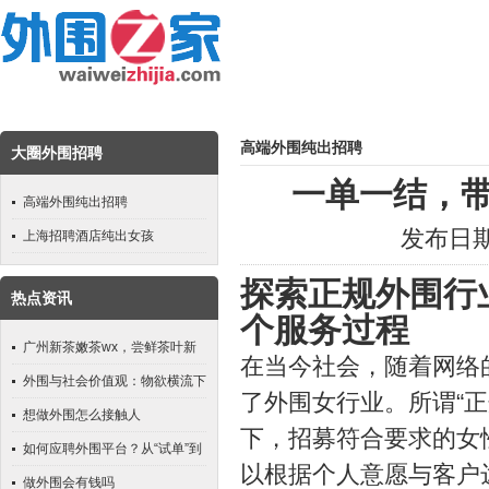
高端外围纯出招聘
大圈外围招聘
一单一结，
高端外围纯出招聘
发布日期：
上海招聘酒店纯出女孩
探索正规外围行
热点资讯
个服务过程
广州新茶嫩茶wx，尝鲜茶叶新
在当今社会，随着网络
滋味
外围与社会价值观：物欲横流下
了外围女行业。所谓“
的道德沦丧
想做外围怎么接触人
下，招募符合要求的女
如何应聘外围平台？从“试单”到
以根据个人意愿与客户
长期合作的步骤_281
做外围会有钱吗